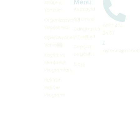
olarak,
Menü
Stratejik
işletmelerin
Anasayfa
Yönetim
dönüşüm
Kurumsal
Organizasyonel
yolculuğunda
0532 424
Yapılanma
Danışmanlık
öncü bir
24 67
Hizmetleri
Operasyonel
rehber
Verimlilik
olmayı
Değişim
aytenoz@neoatl
amaçlıyor,
ve Liderlik
Koçluk ve
Sorularınız,
güvenilir
Mentorluk
Blog
görüş ve
ve kaliteli
Programları
önerileriniz
hizmet
Hızlı Yön
için bize
sunarak
Rehber
iletişim
bireylerin,
Programı
formu
kurumların
üzerinden
ve
ulaşabilirsiniz.
toplumun
sürdürülebilir
İletişim
başarılarına
Formu
katkılarda
için