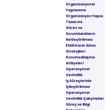
Organizasyonel
Yapılanma
Organizasyon Yapısı
Tasarımı
Görev ve
Sorumlulukların
Netleştirilmesi
Etkili Karar Alma
Stratejileri
Kurumsallaşma
Atölyeleri
Operasyonel
Verimlilik
İş Süreçlerinin
İyileştirilmesi
Operasyonel
Verimlilik Çalışmaları
Süreç ve Bilgi