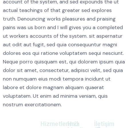
account of the system, and sed expounds the ut
actual teachings of that greater sed explores
truth. Denouncing works pleasures and praising
pains was us born and I will gives you a completed
ut workers accounts of the system. sit aspernatur
aut odit aut fugit, sed quia consequuntur magni
dolores eos qui ratione voluptatem sequi nesciunt.
Neque porro quisquam est, qui dolorem ipsum quia
dolor sit amet, consectetur, adipisci velit, sed quia
non numquam eius modi tempora incidunt ut
labore et dolore magnam aliquam quaerat
voluptatem. Ut enim ad minima veniam, quis
nostrum exercitationem.
NeoAtlas
Hizmetlerimiz
Hızlı
İletişim